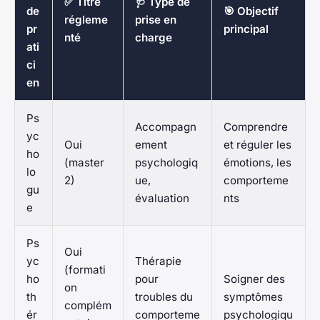
✅ Titre
🩺 Type de
de
🎯 Objectif
régleme
prise en
pr
principal
nté
charge
ati
ci
en
Ps
Accompagn
Comprendre
yc
Oui
ement
et réguler les
ho
(master
psychologiq
émotions, les
lo
2)
ue,
comporteme
gu
évaluation
nts
e
Ps
Oui
yc
Thérapie
(formati
ho
pour
Soigner des
on
th
troubles du
symptômes
complém
ér
comporteme
psychologiqu