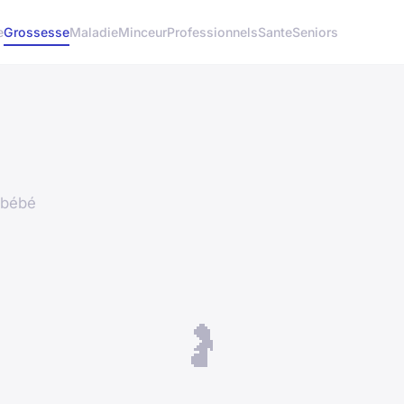
e
Grossesse
Maladie
Minceur
Professionnels
Sante
Seniors
 bébé
🤰